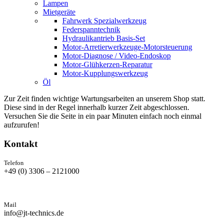
Lampen
Mietgeräte
Fahrwerk Spezialwerkzeug
Federspanntechnik
Hydraulikantrieb Basis-Set
Motor-Arretierwerkzeuge-Motorsteuerung
Motor-Diagnose / Video-Endoskop
Motor-Glühkerzen-Reparatur
Motor-Kupplungswerkzeug
Öl
Zur Zeit finden wichtige Wartungsarbeiten an unserem Shop statt.
Diese sind in der Regel innerhalb kurzer Zeit abgeschlossen.
Versuchen Sie die Seite in ein paar Minuten einfach noch einmal
aufzurufen!
Kontakt
Telefon
+49 (0) 3306 – 2121000
Mail
info@jt-technics.de