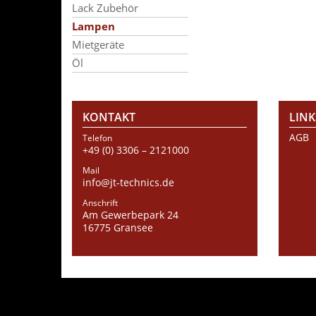
Lack Zubehör
Lampen
Mietgeräte
Öl
KONTAKT
LINK
AGB
Telefon
+49 (0) 3306 – 2121000
Mail
info@jt-technics.de
Anschrift
Am Gewerbepark 24
16775 Gransee