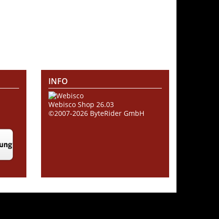
INFO
Webisco Shop 26.03
©2007-2026
ByteRider GmbH