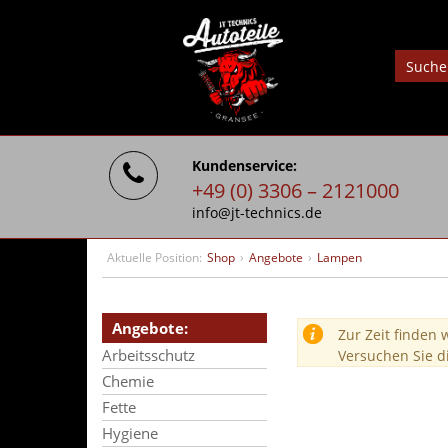
Kundenservice:
+49 (0) 3306 – 2121000
info@jt-technics.de
Aktuelle Position:
Shop
›
Angebote
›
Lampen
Angebote:
Zur Zeit finden 
Arbeitsschutz
Versuchen Sie d
Chemie
Fette
Hygiene