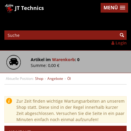
JT Technics
MENÜ
Login
Artikel im
Warenkorb
: 0
Summe: 0,00 €
Aktuelle Position:
Shop
›
Angebote
›
Öl
Zur Zeit finden wichtige Wartungsarbeiten an unserem
Shop statt. Diese sind in der Regel innerhalb kurzer
Zeit abgeschlossen. Versuchen Sie die Seite in ein paar
Minuten einfach noch einmal aufzurufen!