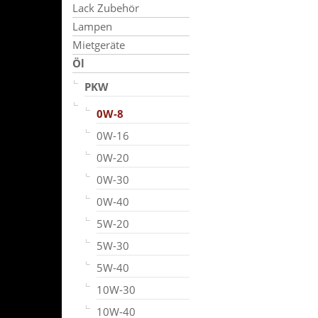
Lack Zubehör
Lampen
Mietgeräte
Öl
PKW
0W-8
0W-16
0W-20
0W-30
0W-40
5W-20
5W-30
5W-40
10W-30
10W-40