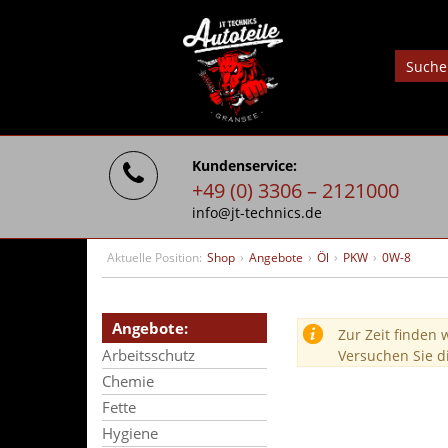
Kundenservice:
+49 (0) 3306 – 2121000
info@jt-technics.de
Aktuelle Position:
Shop
›
Angebote
›
Öl
›
PKW
›
0W-8
Angebote:
Zur Zeit finden 
Arbeitsschutz
Versuchen Sie d
Chemie
Fette
Hygiene