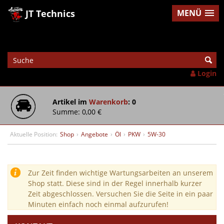
JT Technics
MENÜ
Login
Artikel im
Warenkorb
: 0
Summe: 0,00 €
Aktuelle Position:
Shop
›
Angebote
›
Öl
›
PKW
›
5W-30
Zur Zeit finden wichtige Wartungsarbeiten an unserem
Shop statt. Diese sind in der Regel innerhalb kurzer
Zeit abgeschlossen. Versuchen Sie die Seite in ein paar
Minuten einfach noch einmal aufzurufen!