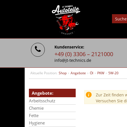
Kundenservice:
+49 (0) 3306 – 2121000
info@jt-technics.de
Aktuelle Position:
Shop
›
Angebote
›
Öl
›
PKW
›
5W-20
Angebote:
Zur Zeit finden 
Arbeitsschutz
Versuchen Sie d
Chemie
Fette
Hygiene