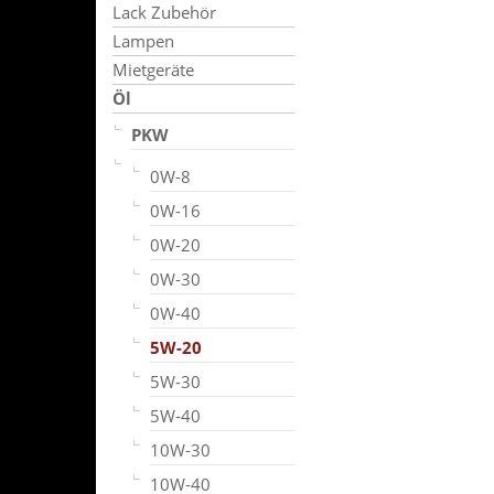
Lack Zubehör
Lampen
Mietgeräte
Öl
PKW
0W-8
0W-16
0W-20
0W-30
0W-40
5W-20
5W-30
5W-40
10W-30
10W-40