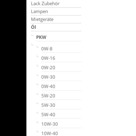
Lack Zubehör
Lampen
Mietgeräte
Öl
PKW
0W-8
0W-16
0W-20
0W-30
0W-40
5W-20
5W-30
5W-40
10W-30
10W-40