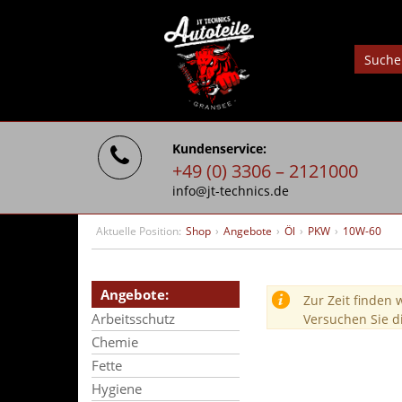
Kundenservice:
+49 (0) 3306 – 2121000
info@jt-technics.de
Aktuelle Position:
Shop
›
Angebote
›
Öl
›
PKW
›
10W-60
Angebote:
Zur Zeit finden 
Arbeitsschutz
Versuchen Sie d
Chemie
Fette
Hygiene